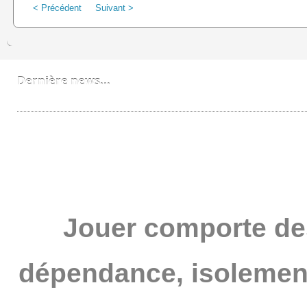
< Précédent
Suivant >
Dernière news...
Bobzzz un FNL devenu PRO
Jouer comporte de
dépendance, isolement