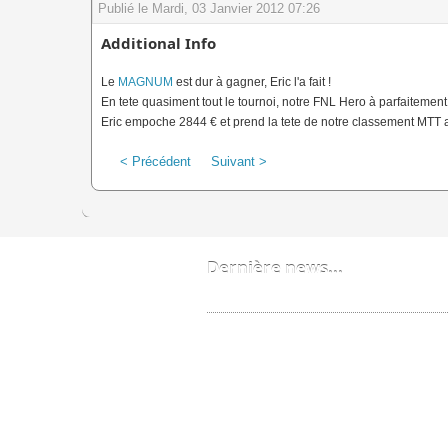
Publié le Mardi, 03 Janvier 2012 07:26
Additional Info
Le
MAGNUM
est dur à gagner, Eric l'a fait !
En tete quasiment tout le tournoi, notre FNL Hero à parfaitement m
Eric empoche 2844 € et prend la tete de notre classement MTT av
< Précédent
Suivant >
Dernière news...
Bobzzz un FNL devenu PRO