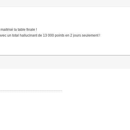
aitrisé la table finale !
ec un total hallucinant de 13 000 points en 2 jours seulement !
Les données personnelles qui vous sont dem
sont vos nom, prénom, adresse mails et pse