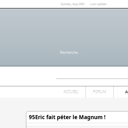
Sunday
, Aug 09th
Last update
07:00:54 PM
ACCUEIL
FORUM
A
95Eric fait péter le Magnum !