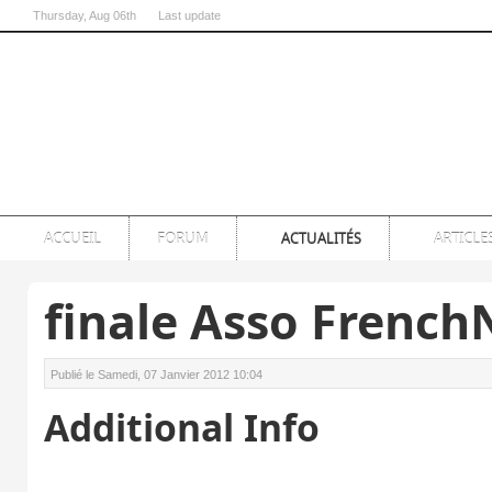
Thursday
, Aug 06th
Last update
07:00:54 PM
ACCUEIL
FORUM
ACTUALITÉS
ARTICLE
finale Asso French
Publié le Samedi, 07 Janvier 2012 10:04
Additional Info