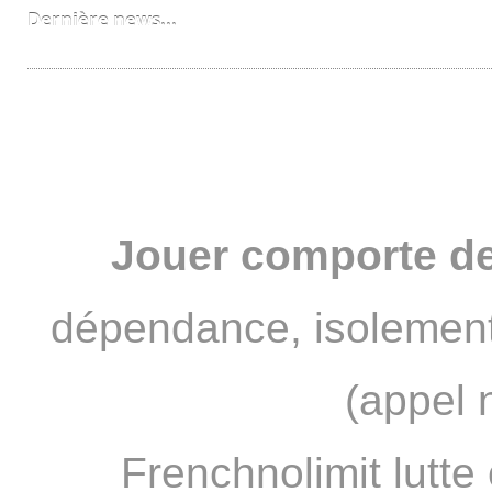
Dernière news...
Bobzzz un FNL devenu PRO
Jouer comporte de
dépendance, isolement
(appel 
Frenchnolimit lutte 