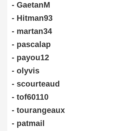
- GaetanM
- Hitman93
- martan34
- pascalap
- payou12
- olyvis
- scourteaud
- tof60110
- tourangeaux
- patmail