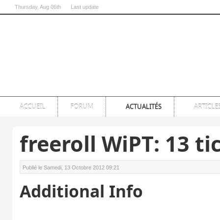
Thursday
, Aug 06th
Last update
07:00:54 PM
ACCUEIL
FORUM
ACTUALITÉS
ARTICLE
freeroll WiPT: 13 ti
Publié le Samedi, 13 Octobre 2012 09:21
Additional Info