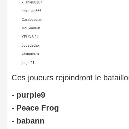
x_Thieu8167
reptiman666
Caraboudjan
Mouklaveur
YEUNS 24
bouededax
kalinous78
jorgio91
Ces joueurs rejoindront le bataillo
- purple9
- Peace Frog
- babann