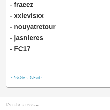
- fraeez
- xxlevisxx
- nouyatretour
- jasnieres
- FC17
< Précédent
Suivant >
Dernière news...